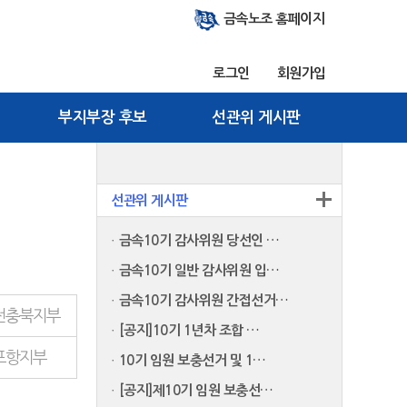
금속노조 홈페이지
로그인
회원가입
부지부장 후보
선관위 게시판
선관위 게시판
금속10기 감사위원 당선인 …
금속10기 일반 감사위원 입…
금속10기 감사위원 간접선거…
전충북지부
[공지]10기 1년차 조합 …
포항지부
10기 임원 보충선거 및 1…
[공지]제10기 임원 보충선…