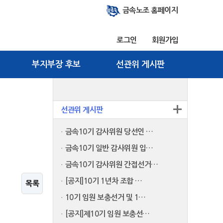
금속노조 홈페이지
로그인
회원가입
부지부장 후보
선관위 게시판
선관위 게시판
금속10기 감사위원 당선인 …
금속10기 일반 감사위원 입…
금속10기 감사위원 간접선거…
[공지]10기 1년차 조합 …
목록
10기 임원 보충선거 및 1…
[공지]제10기 임원 보충선…