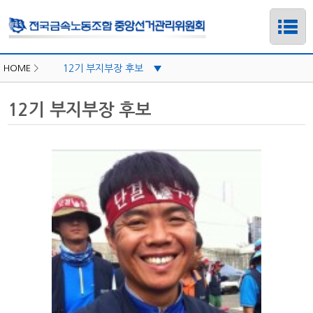
HOME
>
12기 부지부장 후보
▼
경기지부
12기 부지부장 후보
경남지부
경주지부
광주전남지부
구미지부
대구지부
대전충북지부
부산양산지부
하위메뉴
서울지부
하위메뉴
울산지부