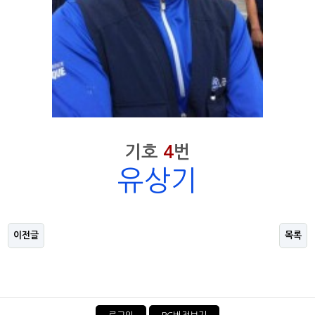
인천지부
전북지부
충남지부
포항지부
기호
4
번
유상기
이전글
목록