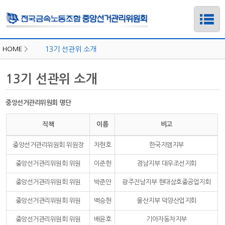
HOME
>
13기 선관위 소개
13기 선관위 소개
중앙선거관리위원회 명단
직책
이름
비고
중앙선거관리위원회 위원장
차현호
한국지엠지부
중앙선거관리위원회 위원
이준헌
경남지부 대우조선지회
중앙선거관리위원회 위원
박준안
광주전남지부 현대삼호중공업지회
하위메뉴
중앙선거관리위원회 위원
백승현
울산지부 덕양산업지회
하위메뉴
중앙선거관리위원회 위원
배윤호
기아자동차지부