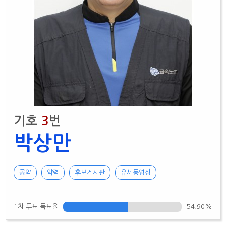
기호
3
번
박상만
공약
약력
후보게시판
유세동영상
1차 투표 득표율
54.90%