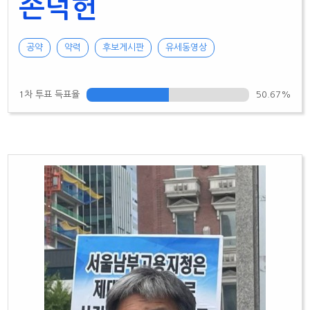
손덕헌
공약
약력
후보게시판
유세동영상
1차 투표 득표율
50.67%