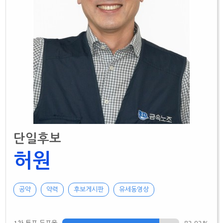
단일후보
허원
공약
약력
후보게시판
유세동영상