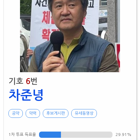
기호
6
번
차준녕
공약
약력
후보게시판
유세동영상
1차 투표 득표율
29.91%