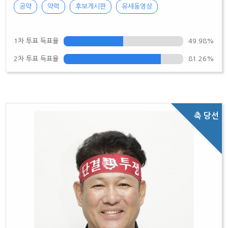
공약
약력
후보게시판
유세동영상
1차 투표 득표율
49.98%
2차 투표 득표율
81.26%