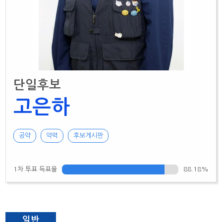
단일후보
고은하
공약
약력
후보게시판
1차 투표 득표율
88.18%
일반