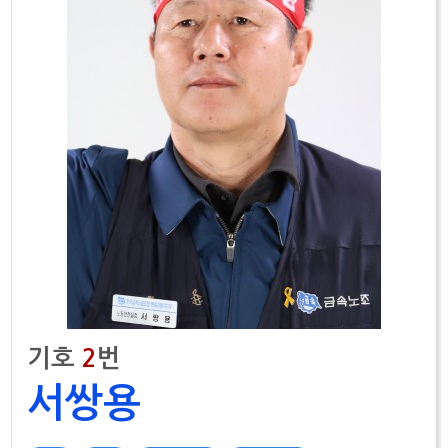
기호
2
번
서쌍용