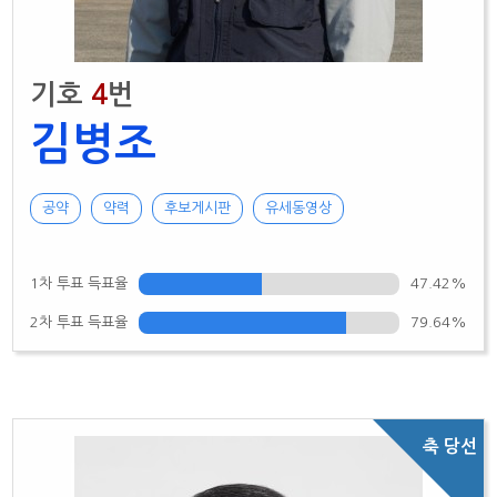
기호
4
번
김병조
공약
약력
후보게시판
유세동영상
1차 투표 득표율
47.42%
2차 투표 득표율
79.64%