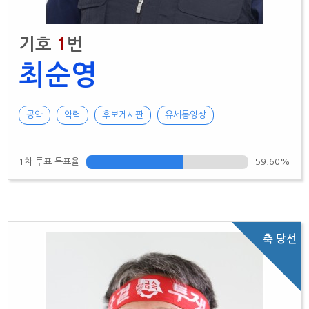
기호
1
번
최순영
공약
약력
후보게시판
유세동영상
1차 투표 득표율
59.60%