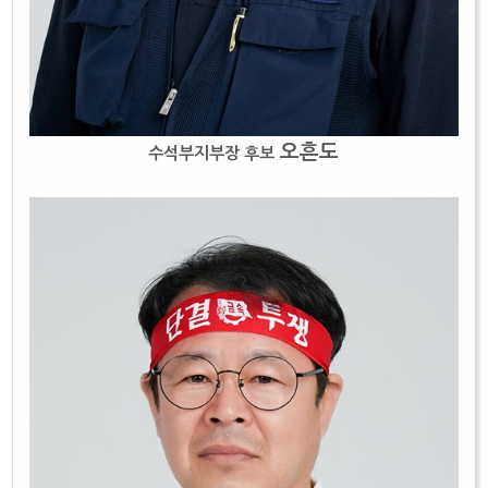
오흔도
수석부지부장 후보