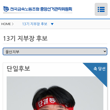
HOME
>
13기 지부장 후보
▼
경기지부
13기 지부장 후보
경남지부
경주지부
광주전남지부
구미지부
단일후보
대구지부
대전충북지부
부산양산지부
하위메뉴
서울지부
하위메뉴
울산지부