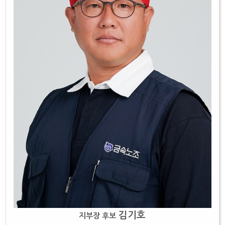
인천지부
전북지부
충남지부
포항지부
현대중공업지부
김기호
지부장 후보