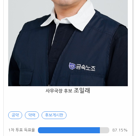
조일래
사무국장 후보
공약
약력
후보게시판
1차 투표 득표율
87.15%