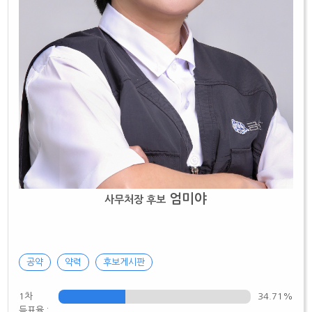
엄미야
사무처장 후보
공약
약력
후보게시판
1차
34.71%
득표율 :