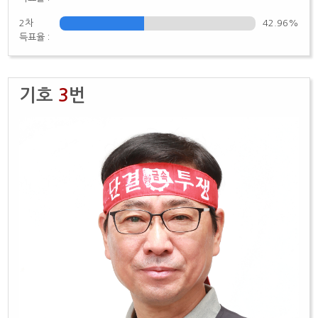
2차
42.96%
득표율 :
기호
3
번