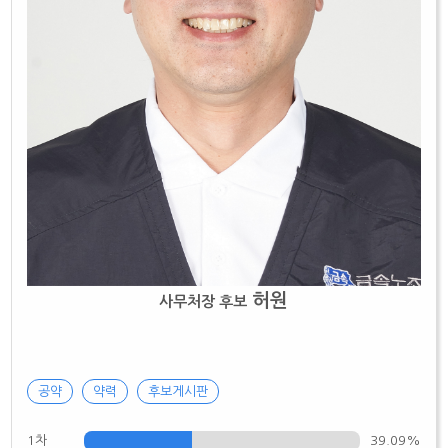
허원
사무처장 후보
공약
약력
후보게시판
1차
39.09%