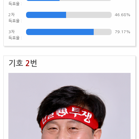
득표율 :
2차
46.68%
득표율 :
3차
79.17%
득표율 :
기호
2
번